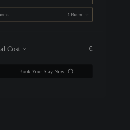
ooms
€
tal Cost
Book Your Stay Now