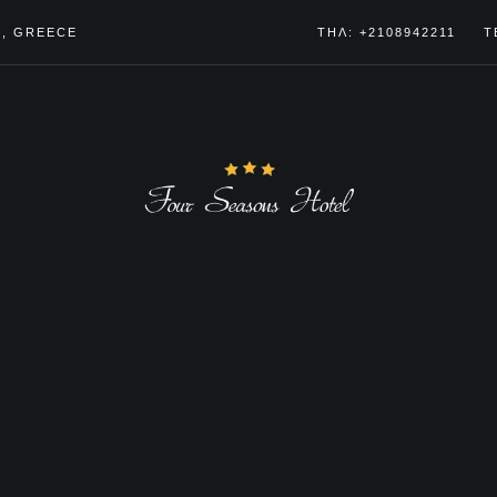
4, GREECE
ΤΗΛ: +2108942211
T