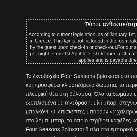
Φόρος ανθεκτικότητ
According to current legislation, as of January 1st
in Greece. This tax is not included in the room rat
by the guest upon check-in or check-out.For our a
per night. From 1st April to 31st October, a Climat
applies and is payable direc
Το ξενοδοχείο Four Seasons βρίσκεται στο 
και προσφέρει κλιματιζόμενα δωμάτια, τα περ
πλευρική θέα στη θάλασσα. Όλα τα δωμάτια ε
εξοπλισμένα με τηλεόραση, μίνι μπαρ, στεγν
μπαλκόνι. Οι επισκέπτες μπορούν να χαλαρώσ
στο λόμπι μπαρ, το οποίο σερβίρει καφέδες κ
Four Seasons βρίσκεται δίπλα στο εμπορικό 