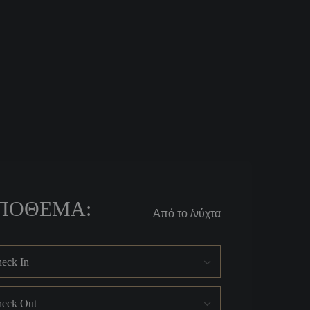
ΠΌΘΕΜΑ:
Από το
/νύχτα
eck In
eck Out