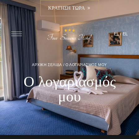
ΚΡΑΤΗΣΗ ΤΩΡΑ
EL
/
EL
ΑΡΧΙΚΉ ΣΕΛΊΔΑ
/ Ο ΛΟΓΑΡΙΑΣΜΌΣ ΜΟΥ
Ο λογαριασμός
μου