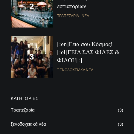
εστιατορίων
ΤΡΑΠΕΖΑΡΊΑ
ΝΈΑ
[:en]Γεια σου Κόσμος!
[:el]ΓΕΙΑ ΣΑΣ ΦΙΛΕΣ &
ΦΙΛΟΙ![:]
ΞΕΝΟΔΟΧΕΙΑΚΆ ΝΈΑ
ΚΑΤΗΓΟΡΊΕΣ
Τραπεζαρία
(3)
ξενοδοχειακά νέα
(3)