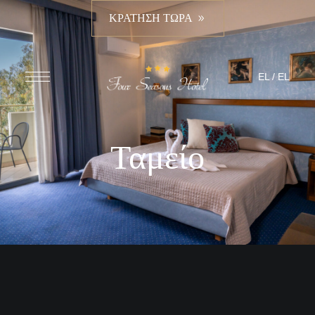
ΚΡΑΤΗΣΗ ΤΩΡΑ
EL
/
EL
Ταμείο