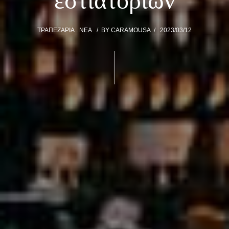
εστιατορίων
ΤΡΑΠΕΖΑΡΊΑ
ΝΈΑ
BY
CARAMOUSA
2023/03/12