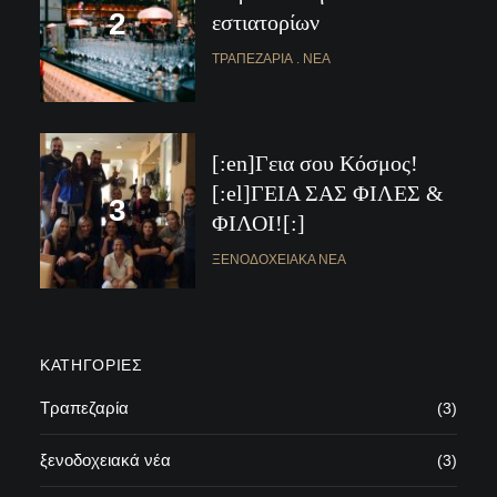
εστιατορίων
ΤΡΑΠΕΖΑΡΊΑ
ΝΈΑ
[:en]Γεια σου Κόσμος!
[:el]ΓΕΙΑ ΣΑΣ ΦΙΛΕΣ &
ΦΙΛΟΙ![:]
ΞΕΝΟΔΟΧΕΙΑΚΆ ΝΈΑ
ΚΑΤΗΓΟΡΊΕΣ
Τραπεζαρία
(3)
ξενοδοχειακά νέα
(3)