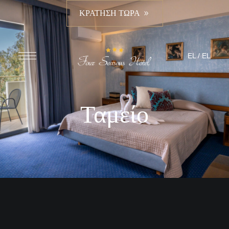
ΚΡΑΤΗΣΗ ΤΩΡΑ
EL
/
EL
Ταμείο