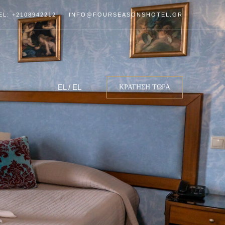
EL: +2108942212
INFO@FOURSEASONSHOTEL.GR
EL
/
EL
ΚΡΑΤΗΣΗ ΤΩΡΑ