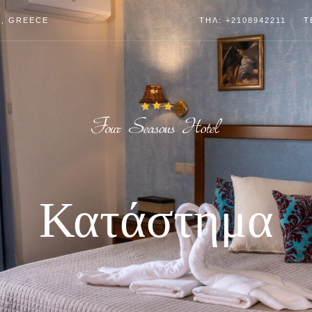
4, GREECE
ΤΗΛ: +2108942211
T
Κατάστημα