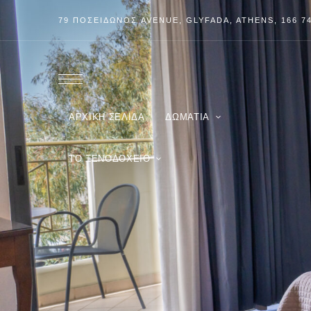
79 ΠΟΣΕΙΔΩΝΟΣ
AVENUE
, GLYFADA, ATHENS, 166 7
ΑΡΧΙΚΉ ΣΕΛΊΔΑ
ΔΩΜΆΤΙΑ
ΤΟ ΞΕΝΟΔΟΧΕΊΟ