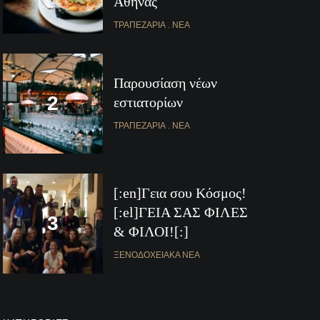
Αθήνας
ΤΡΑΠΕΖΑΡΊΑ
ΝΈΑ
Παρουσίαση νέων
εστιατορίων
ΤΡΑΠΕΖΑΡΊΑ
ΝΈΑ
[:en]Γεια σου Κόσμος!
[:el]ΓΕΙΑ ΣΑΣ ΦΙΛΕΣ
& ΦΙΛΟΙ![:]
ΞΕΝΟΔΟΧΕΙΑΚΆ ΝΈΑ