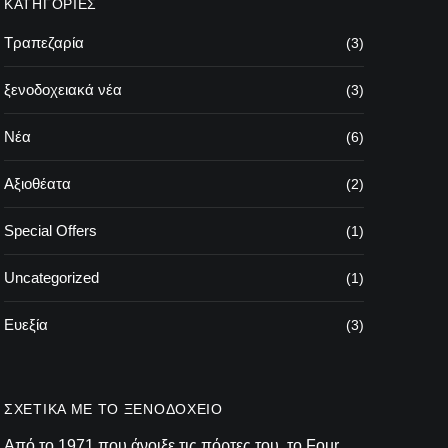
ΚΑΤΗΓΟΡΊΕΣ
Τραπεζαρία
(3)
ξενοδοχειακά νέα
(3)
Νέα
(6)
Αξιοθέατα
(2)
Special Offers
(1)
Uncategorized
(1)
Ευεξία
(3)
ΣΧΕΤΙΚΆ ΜΕ ΤΟ ΞΕΝΟΔΟΧΕΊΟ
Από το 1971 που άνοιξε τις πόρτες του, το Four